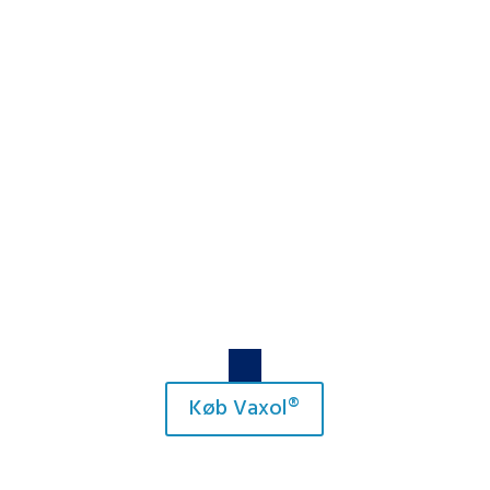
Om Vaxol®
Om Vaxol® Baby
Anvendelseområder
Ofte stillede spørgsmål
Køb Vaxol®
Kontakt
Køb Vaxol®