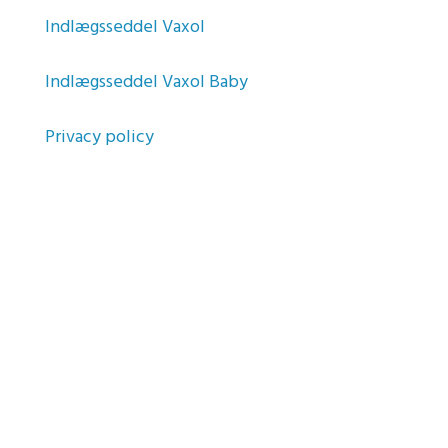
Indlægsseddel Vaxol
Indlægsseddel Vaxol Baby
Privacy policy
Om Vaxol
®
Vaxol er en brugervenlig metode til at blødgøre og
fjerne ørevoks. Vaxol fugter den tørre hud i
øregangen og hjælper med at reducere kløe og
irritation.