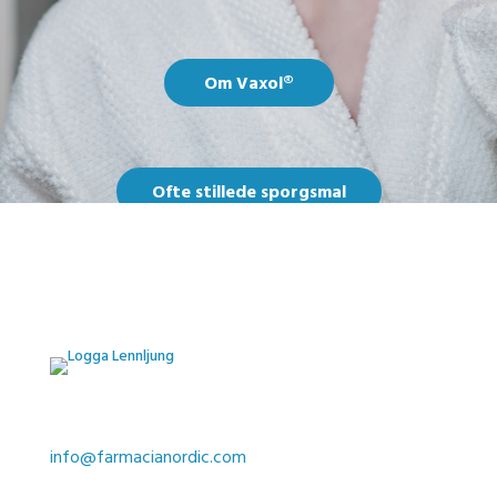
Om Vaxol®
Ofte stillede sporgsmal
Køb Vaxol®
Kontakt
info@farmacianordic.com
+46 (0) 31-788 45 50