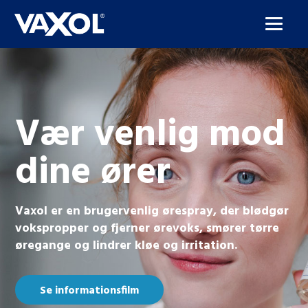
Vær venlig mod
dine ører
Vaxol er en brugervenlig ørespray, der blødgør
vokspropper og fjerner ørevoks, smører tørre
øregange og lindrer kløe og irritation.
Se informationsfilm